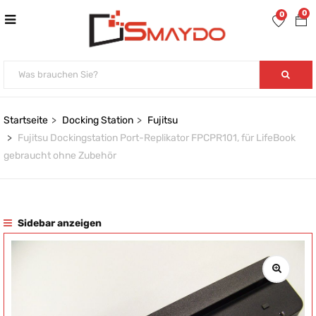
0
0
Startseite
Docking Station
Fujitsu
Fujitsu Dockingstation Port-Replikator FPCPR101, für LifeBook
gebraucht ohne Zubehör
Sidebar anzeigen