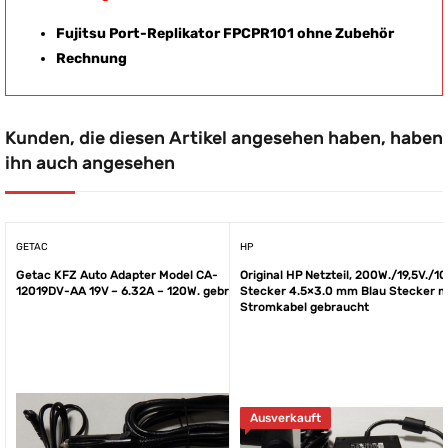
Fujitsu Port-Replikator FPCPR101 ohne Zubehör
Rechnung
Kunden, die diesen Artikel angesehen haben, haben
ihn auch angesehen
GETAC
HP
Getac KFZ Auto Adapter Model CA-
Original HP Netzteil, 200W./19,5V./10
12019DV-AA 19V – 6.32A – 120W. gebraucht
Stecker 4.5×3.0 mm Blau Stecker m
Stromkabel gebraucht
Ausverkauft