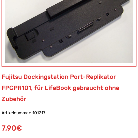
Fujitsu Dockingstation Port-Replikator
FPCPR101, für LifeBook gebraucht ohne
Zubehör
Artikelnummer: 101217
7,90
€