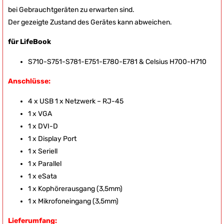
bei Gebrauchtgeräten zu erwarten sind.
Der gezeigte Zustand des Gerätes kann abweichen.
für LifeBook
S710-S751-S781-E751-E780-E781 & Celsius H700-H710
Anschlüsse:
4 x USB 1 x Netzwerk – RJ-45
1 x VGA
1 x DVI-D
1 x Display Port
1 x Seriell
1 x Parallel
1 x eSata
1 x Kophörerausgang (3,5mm)
1 x Mikrofoneingang (3,5mm)
Lieferumfang: