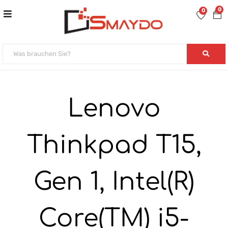
0
0
Lenovo
Thinkpad T15,
Gen 1, Intel(R)
Core(TM) i5-