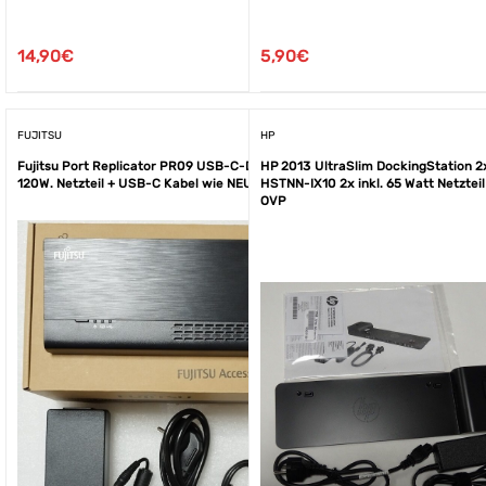
5,90
€
14,90
€
FUJITSU
HP
Fujitsu Port Replicator PR09 USB-C-Dock. +
HP 2013 UltraSlim DockingStation 2
120W. Netzteil + USB-C Kabel wie NEU
HSTNN-IX10 2x inkl. 65 Watt Netzteil
OVP