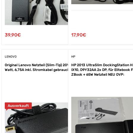
17,90
€
39,90
€
LENOVO
HP
Original Lenovo Netzteil (Slim-Tip) 20V, 135
HP 2013 UltraSlim DockingStation 
Watt, 6,75A inkl. Stromkabel gebraucht
IX10, D9Y32AA 2x DP, für Elitebook F
ZBook + 65W Netzteil NEU OVP:
Ausverkauft