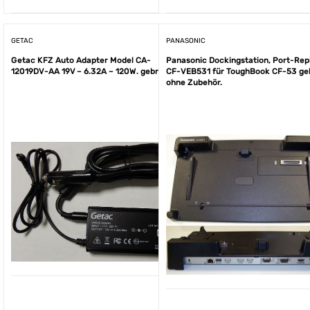
GETAC
PANASONIC
Getac KFZ Auto Adapter Model CA-
Panasonic Dockingstation, Port-Rep
12019DV-AA 19V – 6.32A – 120W. gebraucht
CF-VEB531 für ToughBook CF-53 ge
ohne Zubehör.