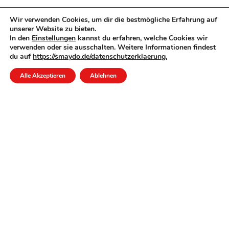
Wir verwenden Cookies, um dir die bestmögliche Erfahrung auf
unserer Website zu bieten.
In den
Einstellungen
kannst du erfahren, welche Cookies wir
verwenden oder sie ausschalten. Weitere Informationen findest
du auf
https://smaydo.de/datenschutzerklaerung.
Alle Akzeptieren
Ablehnen
ZUM ANFANG
MEIN KONTO
Inhaber: Mehmet Aydogan
Schwanenstraße 37
64297 Darmstadt
Telefon :
+49 (0) 61515015723