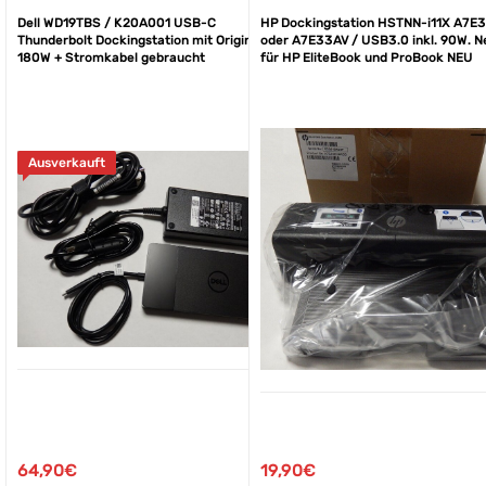
Dell WD19TBS / K20A001 USB-C
HP Dockingstation HSTNN-i11X A7E
Thunderbolt Dockingstation mit Original Dell
oder A7E33AV / USB3.0 inkl. 90W. Ne
180W + Stromkabel gebraucht
für HP EliteBook und ProBook NEU
Ausverkauft
19,90
€
64,90
€