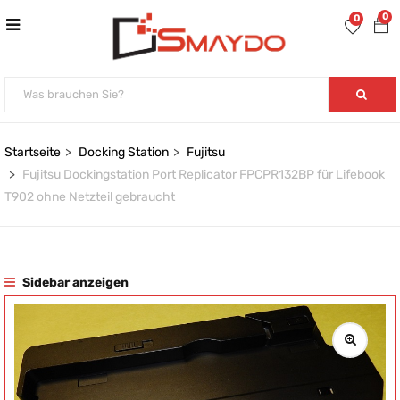
0
0
Startseite
Docking Station
Fujitsu
Fujitsu Dockingstation Port Replicator FPCPR132BP für Lifebook
T902 ohne Netzteil gebraucht
Sidebar anzeigen