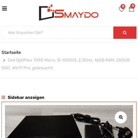
0
0
Startseite
Dell OptiPlex 7090 Micro, i5-10500t, 2,3GHz, 16GB RAM, 250GB
SSD, Win11 Pro, gebraucht
Sidebar anzeigen