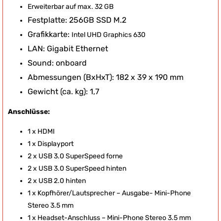
Erweiterbar auf max. 32 GB
Festplatte: 256GB SSD M.2
Grafikkarte:
Intel UHD Graphics 630
LAN: Gigabit Ethernet
Sound: onboard
Abmessungen (BxHxT): 182 x 39 x 190 mm
Gewicht (ca. kg): 1,7
Anschlüsse:
1 x HDMI
1 x Displayport
2 x USB 3.0 SuperSpeed forne
2 x USB 3.0 SuperSpeed hinten
2 x USB 2.0 hinten
1 x Kopfhörer/Lautsprecher – Ausgabe- Mini-Phone
Stereo 3.5 mm
1 x Headset-Anschluss – Mini-Phone Stereo 3.5 mm