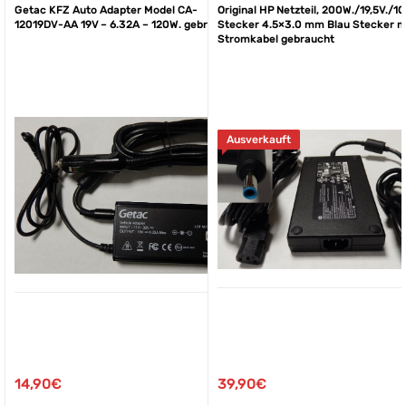
Getac KFZ Auto Adapter Model CA-
Original HP Netzteil, 200W./19,5V./10
12019DV-AA 19V – 6.32A – 120W. gebraucht
Stecker 4.5×3.0 mm Blau Stecker m
Stromkabel gebraucht
Ausverkauft
39,90
€
14,90
€